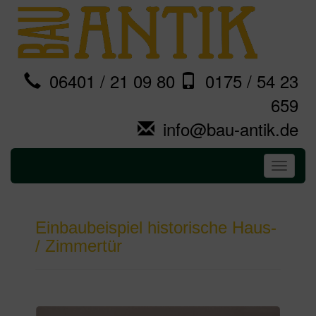
06401 / 21 09 80
0175 / 54 23
659
info@bau-antik.de
Toggle
navigati
Einbaubeispiel historische Haus-
/ Zimmertür