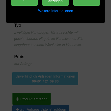
anzeigen
Kategorie
Weitere Informationen
Antike Türen
Typ
Zweiflügel Rundbogen Tür aus Fichte mit
geschmiedeten Nägeln im Renaissance Stil,
eingebaut in einem Weinkeller in Hannover.
Preis
auf Anfrage
Unverbindlich Anfragen Informationen
06401 / 21 09 80
Produkt anfragen
Zur Anfrage-Liste hinzufügen