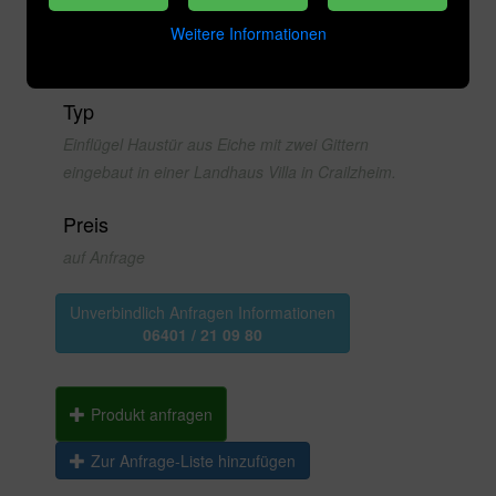
Kategorie
Weitere Informationen
Antike Türen
Typ
Einflügel Haustür aus Eiche mit zwei Gittern
eingebaut in einer Landhaus Villa in Crailzheim.
Preis
auf Anfrage
Unverbindlich Anfragen Informationen
06401 / 21 09 80
Produkt anfragen
Zur Anfrage-Liste hinzufügen