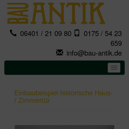
06401 / 21 09 80
0175 / 54 23
659
info@bau-antik.de
Toggle
navigati
Einbaubeispiel historische Haus-
/ Zimmertür