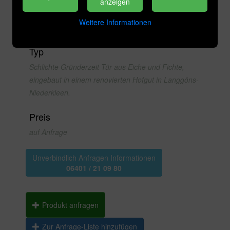
anzeigen
Kategorie
Weitere Informationen
Antike Türen
Typ
Schlichte Gründerzeit Tür aus Eiche und Fichte,
eingebaut in einem renovierten Hofgut in Langgöns-
Niederkleen.
Preis
auf Anfrage
Unverbindlich Anfragen Informationen
06401 / 21 09 80
Produkt anfragen
Zur Anfrage-Liste hinzufügen