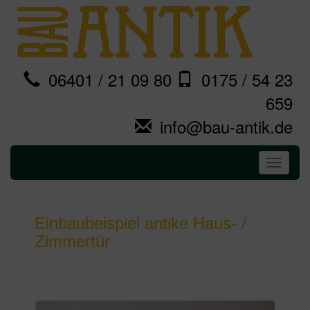
06401 / 21 09 80
0175 / 54 23
659
info@bau-antik.de
Toggle
navigati
Einbaubeispiel antike Haus- /
Zimmertür